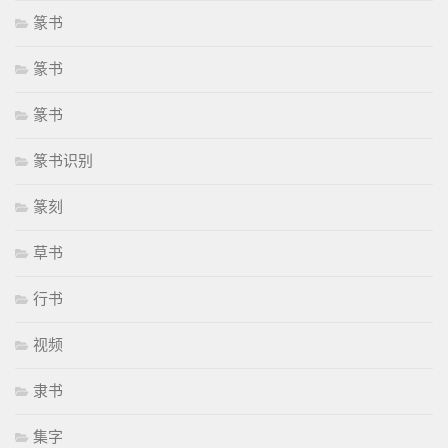
篆书
篆书
篆书
篆书识别
篆刻
草书
行书
视频
隶书
集字