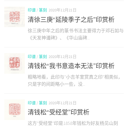
印谱
/
篆刻
2020年12月21日
清徐三庚“延陵季子之后”印赏析
徐三庚中年之后的篆书书法主要得力于邓石如与
《天发神谶碑》、《华山庙碑...
印谱
/
篆刻
2020年12月21日
清钱松“我书意造本无法”印赏析
粗略地看，此印与“小吉羊室赏真之印”相类似，
只是字的间距略小一些，没...
印谱
/
篆刻
2020年12月21日
清钱松“受经堂”印赏析
这方“受经堂”印是1858年钱松为好友杨见山刻