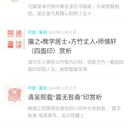
汪鋆是清代扬州著名金石书画家，与吴熙载相
契。吴氏曾为其精心刻制了五十...
印谱
/
篆刻
2020年12月21日
攘之•晚学居士 •方竹丈人•师慎轩
（四面印）赏析
清代文人偶有以竹根为印材，但取方竹一截刻四
面印却极少见。吴熙载暮年得...
印谱
/
篆刻
2020年12月21日
清吴熙载“震无咎斋”印赏析
晚清江阴廖庭桂曾任四川邛州大邑知县，“震无
咎斋”是其斋号。此印现藏上...