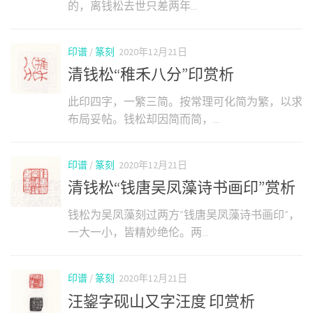
的，离钱松去世只差两年...
印谱
/
篆刻
2020年12月21日
清钱松“稚禾八分”印赏析
此印四字，一繁三简。按常理可化简为繁，以求
布局妥帖。钱松却因简而简，...
印谱
/
篆刻
2020年12月21日
清钱松“钱唐吴凤藻诗书画印”赏析
钱松为吴凤藻刻过两方“钱唐吴凤藻诗书画印”，
一大一小，皆精妙绝伦。两...
印谱
/
篆刻
2020年12月21日
汪鋆字砚山又字汪度 印赏析