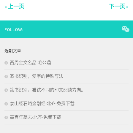
« 上一页
下一页 »
FOLLOW:
近期文章
西周金文名品-毛公鼎
篆书识别，爱字的特殊写法
篆书识别，尝试不同的印文阅读方向。
泰山经石峪金刚经-北齐-免费下载
高百年墓志-北齐-免费下载