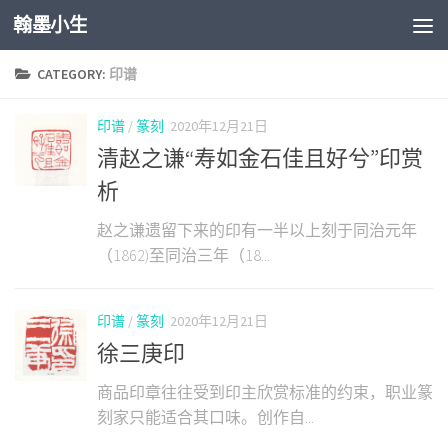
翰墨小生
Skip to content
CATEGORY:
印谱
印谱
/
篆刻
2020年12月21日
清赵之谦“寿如金石佳且好兮”印赏
析
赵之谦遗留下来的印有一半以上刻于同治元年
（1862)至同治三年（18...
印谱
/
篆刻
2020年12月21日
徐三庚印
商品印章往往受到印主欣赏标准的约束，职业篆
刻家只能适合其口味。创作自...