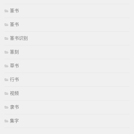
篆书
篆书
篆书识别
篆刻
草书
行书
视频
隶书
集字