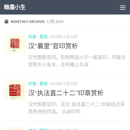
翰墨小生
Skip to content
MONTHLY ARCHIVE:
11月 2020
印谱
/
篆刻
2020年11月30日
汉“襄里”官印赏析
汉代铜质官印。形制明显小于一般官印，可能与
官职大小有关，在风格上与浑...
印谱
/
篆刻
2020年11月28日
汉“执法直二十二”印章赏析
汉代铜质官印。这方“执法直二十二”印是经过深
思熟虑的作品。 从该印可...