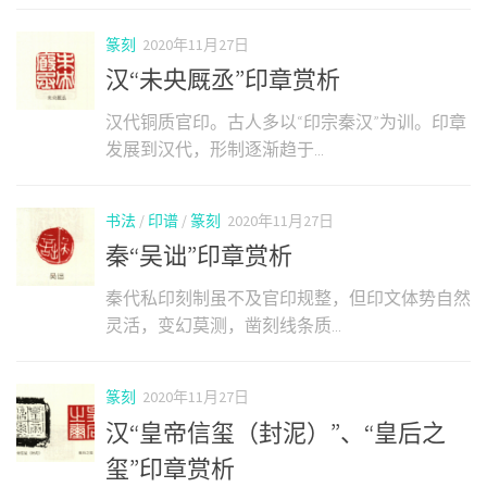
篆刻
2020年11月27日
汉“未央厩丞”印章赏析
汉代铜质官印。古人多以“印宗秦汉”为训。印章
发展到汉代，形制逐渐趋于...
书法
/
印谱
/
篆刻
2020年11月27日
秦“吴诎”印章赏析
秦代私印刻制虽不及官印规整，但印文体势自然
灵活，变幻莫测，凿刻线条质...
篆刻
2020年11月27日
汉“皇帝信玺（封泥）”、“皇后之
玺”印章赏析