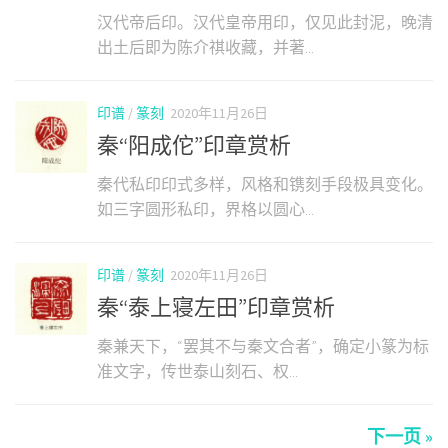
汉代帝后印。汉代皇帝用印，仅见此封泥，晚清
出土后即为陈介祺收藏，并著...
印谱
/
篆刻
2020年11月26日
秦“阳成佗”印章赏析
秦代私印印式多样，风格和镌刻手段极具变化。
如三字圆形私印，界格以圆心...
印谱
/
篆刻
2020年11月26日
秦“泰上寝左田”印章赏析
秦兼天下，“罢其不与秦文合者”，确定小篆为标
准文字，传世泰山刻石、权...
下一页 »