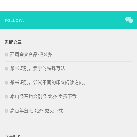
FOLLOW:
近期文章
西周金文名品-毛公鼎
篆书识别，爱字的特殊写法
篆书识别，尝试不同的印文阅读方向。
泰山经石峪金刚经-北齐-免费下载
高百年墓志-北齐-免费下载
文章归档