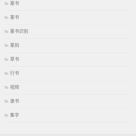
篆书
篆书
篆书识别
篆刻
草书
行书
视频
隶书
集字