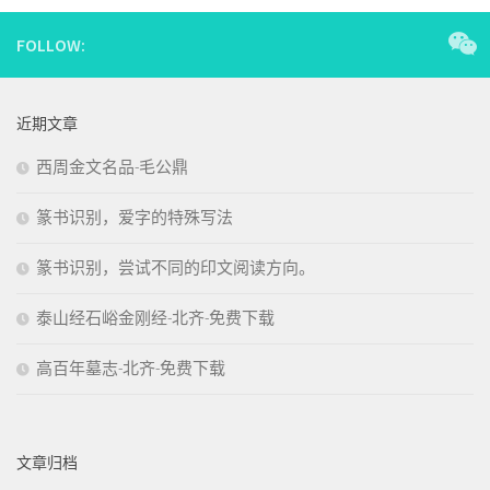
FOLLOW:
近期文章
西周金文名品-毛公鼎
篆书识别，爱字的特殊写法
篆书识别，尝试不同的印文阅读方向。
泰山经石峪金刚经-北齐-免费下载
高百年墓志-北齐-免费下载
文章归档