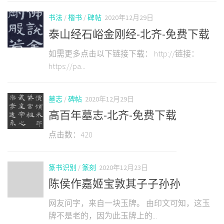
书法
/
楷书
/
碑帖
2020年12月29日
泰山经石峪金刚经-北齐-免费下载
如需更多点击以下链接下载： http://链接：
https://pa...
墓志
/
碑帖
2020年12月29日
高百年墓志-北齐-免费下载
点击数：420
篆书识别
/
篆刻
2020年12月23日
陈侯作嘉姬宝敦其子子孙孙
网友问字，来自一块玉牌。 由印文可知，这玉
牌不是老的，因为此玉牌上的...