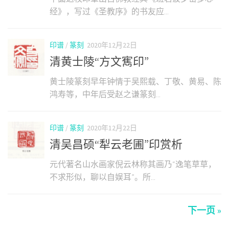
经》，写过《圣教序》的书友应...
印谱
/
篆刻
2020年12月22日
清黄士陵“方文寯印”
黄士陵篆刻早年钟情于吴熙载、丁敬、黄易、陈
鸿寿等，中年后受赵之谦篆刻...
印谱
/
篆刻
2020年12月22日
清吴昌硕“犁云老圃”印赏析
元代著名山水画家倪云林称其画乃“逸笔草草，
不求形似，聊以自娱耳”。所...
下一页 »