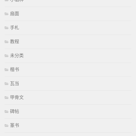
扇面
手札
教程
未分类
楷书
瓦当
甲骨文
碑帖
篆书