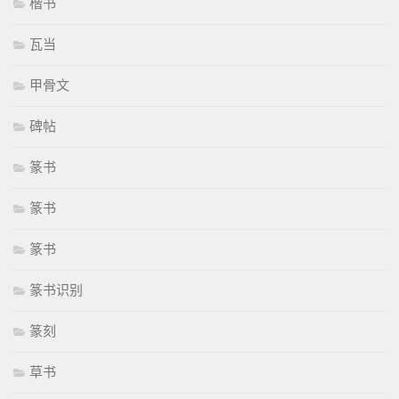
楷书
瓦当
甲骨文
碑帖
篆书
篆书
篆书
篆书识别
篆刻
草书