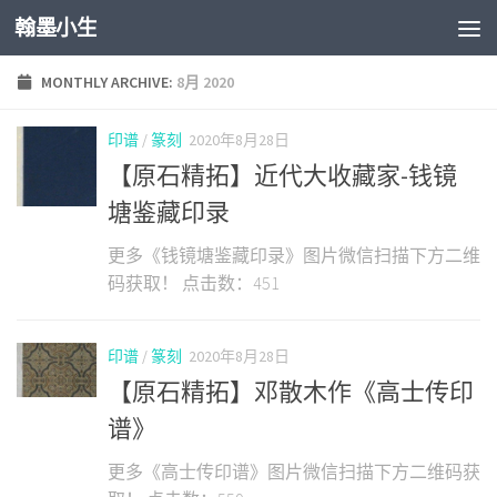
翰墨小生
Skip to content
MONTHLY ARCHIVE:
8月 2020
印谱
/
篆刻
2020年8月28日
【原石精拓】近代大收藏家-钱镜
塘鉴藏印录
更多《钱镜塘鉴藏印录》图片微信扫描下方二维
码获取！ 点击数：451
印谱
/
篆刻
2020年8月28日
【原石精拓】邓散木作《高士传印
谱》
更多《高士传印谱》图片微信扫描下方二维码获