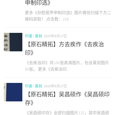
申制印选》
更多《孙慰祖甲申制印选》图片微信扫描下方二
维码获取！ 点击数：158
印谱
/
篆刻
2020年8月27日
【原石精拓】方去疾作《去疾治
印》
《去疾治印》共166张高清图片，包含篆刻图片
80张。 更多《去疾治印...
印谱
/
篆刻
2020年8月27日
【原石精拓】吴昌硕作《吴昌硕印
存》
《吴昌硕印存》全部扫描图片110，其中吴昌硕