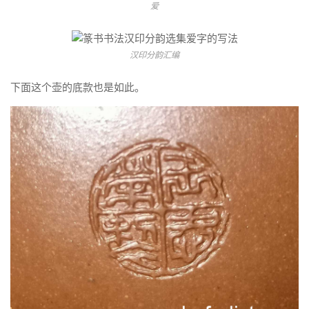
爱
汉印分韵汇编
下面这个壶的底款也是如此。