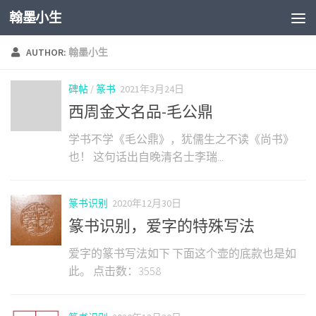
翰墨小生
Skip to content
AUTHOR:
翰墨小生
碑帖
/
篆书
2021年3月24日
西周金文名品-毛公鼎
学书不学《毛公鼎》，犹儒生之不读《尚书》
也！ 这句话出自晚清名士李瑞...
篆书识别
2020年12月30日
篆书识别，爱字的特殊写法
爱字的篆书写法如下 下面这个壶的底款也是如
此。 点击数：3558