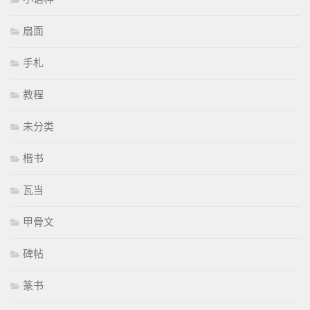
扇面
手札
教程
未分类
楷书
瓦当
甲骨文
碑帖
篆书