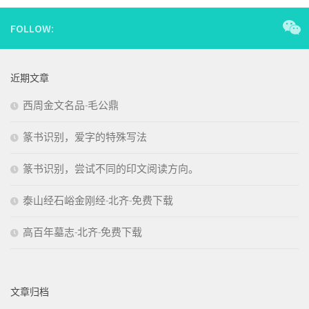
FOLLOW:
近期文章
西周金文名品-毛公鼎
篆书识别，爱字的特殊写法
篆书识别，尝试不同的印文阅读方向。
泰山经石峪金刚经-北齐-免费下载
高百年墓志-北齐-免费下载
文章归档