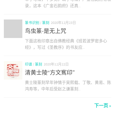
录，这本《广金石韵府》还真...
篆书识别
/
篆刻
2020年12月23日
鸟虫篆-是无上咒
下面这枚印章出自佛教经典《班若波罗密多心
经》，写过《圣教序》的书友应...
印谱
/
篆刻
2020年12月22日
清黄士陵“方文寯印”
黄士陵篆刻早年钟情于吴熙载、丁敬、黄易、陈
鸿寿等，中年后受赵之谦篆刻...
下一页 »