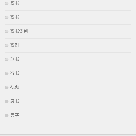
篆书
篆书
篆书识别
篆刻
草书
行书
视频
隶书
集字