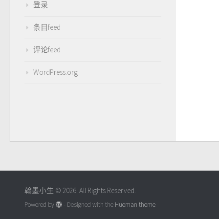
登录
条目feed
评论feed
WordPress.org
翰墨小生 © 2026. All Rights Reserved.
Powered by
- Designed with the
Hueman theme