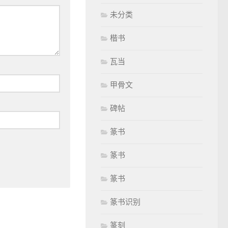
未分类
楷书
瓦当
甲骨文
碑帖
篆书
篆书
篆书
篆书识别
篆刻