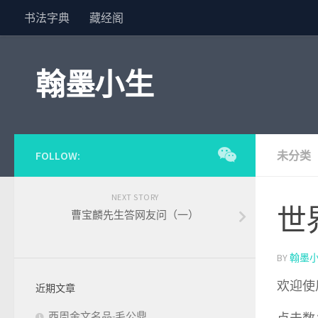
书法字典
藏经阁
Skip to content
翰墨小生
FOLLOW:
未分类
NEXT STORY
世
曹宝麟先生答网友问（一）
BY
翰墨
欢迎使
近期文章
西周金文名品-毛公鼎