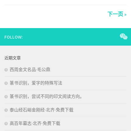
下一页 »
FOLLOW:
近期文章
西周金文名品-毛公鼎
篆书识别，爱字的特殊写法
篆书识别，尝试不同的印文阅读方向。
泰山经石峪金刚经-北齐-免费下载
高百年墓志-北齐-免费下载