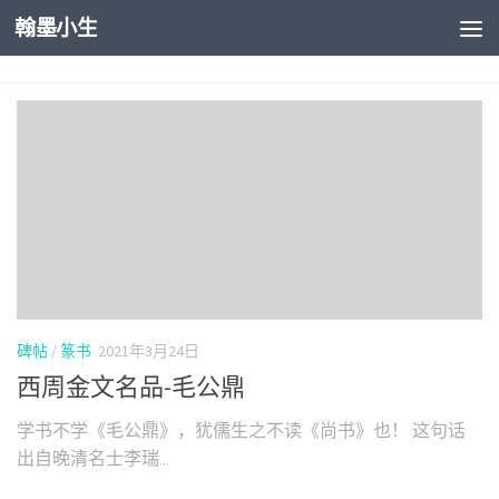
翰墨小生
Skip to content
碑帖
/
篆书
2021年3月24日
西周金文名品-毛公鼎
学书不学《毛公鼎》，犹儒生之不读《尚书》也！ 这句话
出自晚清名士李瑞...