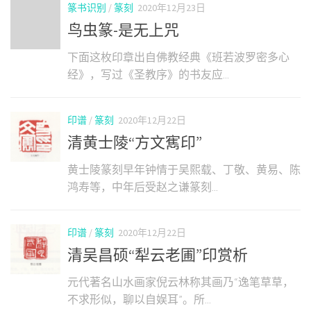
篆书识别
/
篆刻
2020年12月23日
鸟虫篆-是无上咒
下面这枚印章出自佛教经典《班若波罗密多心
经》，写过《圣教序》的书友应...
印谱
/
篆刻
2020年12月22日
清黄士陵“方文寯印”
黄士陵篆刻早年钟情于吴熙载、丁敬、黄易、陈
鸿寿等，中年后受赵之谦篆刻...
印谱
/
篆刻
2020年12月22日
清吴昌硕“犁云老圃”印赏析
元代著名山水画家倪云林称其画乃“逸笔草草，
不求形似，聊以自娱耳”。所...