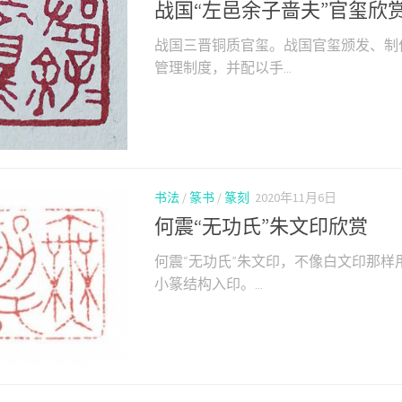
战国“左邑余子啬夫”官玺欣
战国三晋铜质官玺。战国官玺颁发、制
管理制度，并配以手...
书法
/
篆书
/
篆刻
2020年11月6日
何震“无功氏”朱文印欣赏
何震“无功氏”朱文印，不像白文印那样
小篆结构入印。...