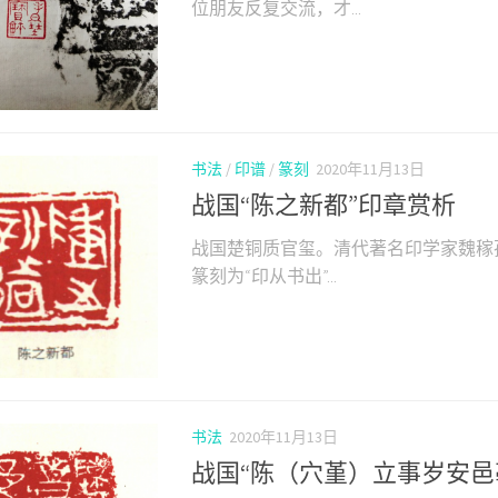
位朋友反复交流，才...
书法
/
印谱
/
篆刻
2020年11月13日
战国“陈之新都”印章赏析
战国楚铜质官玺。清代著名印学家魏稼
篆刻为“印从书出”...
书法
2020年11月13日
战国“陈（穴堇）立事岁安邑