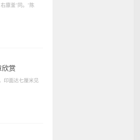
右廪釜”同。“陈
章欣赏
。印面达七厘米见