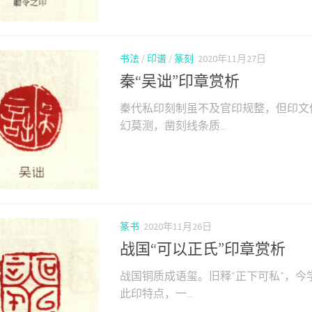
书法
/
印谱
/
篆刻
2020年11月27日
秦“吴诎”印章赏析
秦代私印刻制虽不及官印规整，但印文
幻莫测，凿刻线条质...
篆书
2020年11月26日
战国“可以正氏”印章赏析
战国铜质成语玺。旧释“正下可私”，今
此印特点，一...