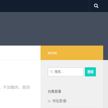
MORE
搜
索：
，不加雕饰，凿刻
分类目录
书坛影像