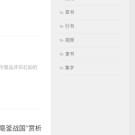
草书
行书
视频
隶书
孙曾品评邓石如的
集字
亳釜战国”赏析