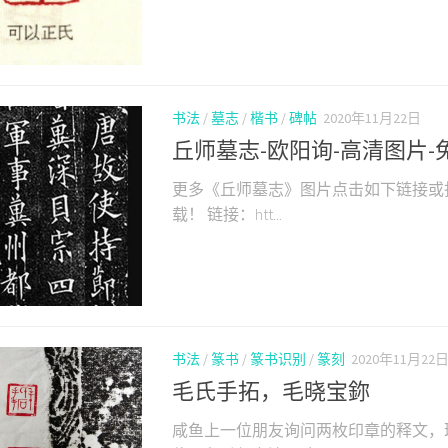
书法
/
墓志
/
楷书
/
碑帖
2020年11月22日
丘师墓志-欧阳询-高清图片-
更多《丘师墓志》图片点击如下链接或
载！ 链接：htt...
书法
/
篆书
/
篆书识别
/
篆刻
2020年11月22
毛氏手拓，毛晓宝鉨
咸鱼上一位朋友询问两枚印章的释文，