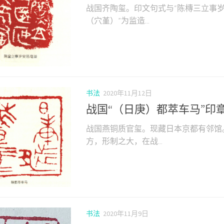
战国齐陶玺。印文句式与“陈槫三立事岁
（穴堇）”为监造...
书法
2020年11月12日
战国“（日庚）都萃车马”印
战国燕铜质官玺。现藏日本京都有邻馆
方，形制之大，在战...
书法
2020年11月9日