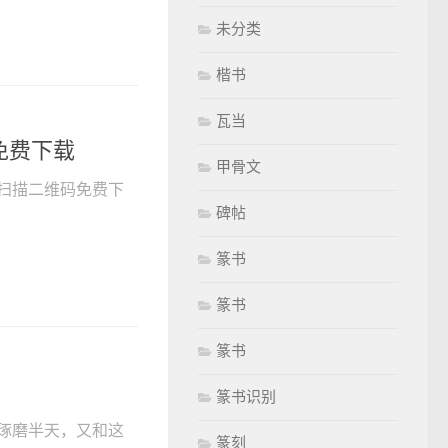
未分类
楷书
瓦当
免费下载
甲骨文
扫描二维码免费下
碑帖
篆书
篆书
篆书
日
篆书识别
琢磨半天，又和这
篆刻