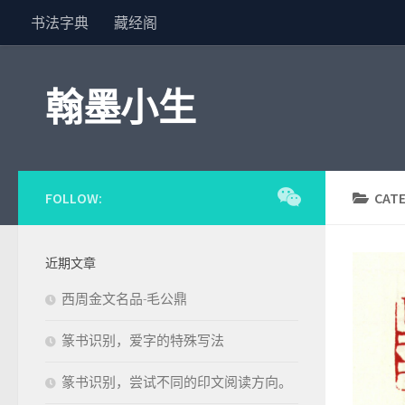
书法字典
藏经阁
Skip to content
翰墨小生
FOLLOW:
CAT
近期文章
西周金文名品-毛公鼎
篆书识别，爱字的特殊写法
篆书识别，尝试不同的印文阅读方向。