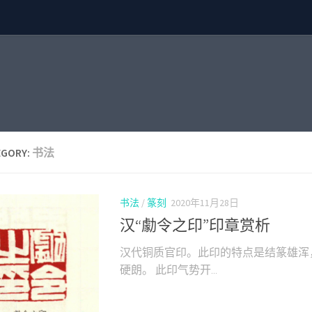
EGORY:
书法
书法
/
篆刻
2020年11月28日
汉“勮令之印”印章赏析
汉代铜质官印。此印的特点是结篆雄浑
硬朗。 此印气势开...