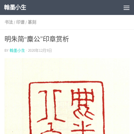
翰墨小生
Skip to content
书法
/
印谱
/
篆刻
明朱简“麋公”印章赏析
BY
翰墨小生
·
2020年12月9日