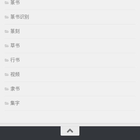
篆书
篆书识别
篆刻
草书
行书
视频
隶书
集字