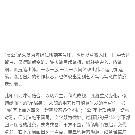
“麋公”是朱简为陈继儒所刻字号印，也是以草篆人印。印中大片
留白，显得疏朗空旷。许多笔画起笔粗，似驻锋逆入，收笔
细，似提笔出锋。一收一放.一迟一疾间体现出作者运刀如运
笔，潇洒自如的创作状态，也体现出篆刻艺术写心写意的情感
表现能力。
此印用刀冲切结合，以切为主，积点成线，既凝重又变化，似
蜿蜒而下的“屋漏痕”。朱简的用刀具有随意生发的丰富性，如
“麋”字上面的四竖，起笔形态各个不同；“公”字上部两笔，结构
对称，但刻法绝不雷同，变化颇为微妙。最精彩的是“公”字下部
回环连接的线条，或方或圆，不方不圆，笔笔断而复起，交代
清楚。右下角横画出头一点点，更显笔势的随意。线条轻重虚