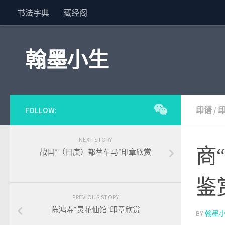
书法字典
藏经阁
Skip to content
翰墨小生
FOLLOW:
印谱
/
NEXT STORY
商
战国“（日庚）都萃车马”印章欣赏
鉴
PREVIOUS STORY
陈鸿寿“灵花仙馆”印章欣赏
BY
翰墨