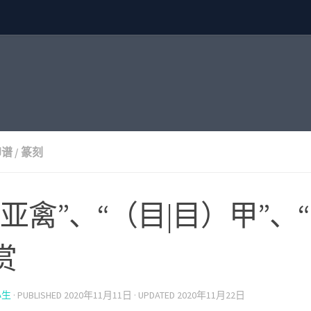
印谱
/
篆刻
“亚禽”、“（目|目）甲”、
赏
小生
· PUBLISHED
2020年11月11日
· UPDATED
2020年11月22日