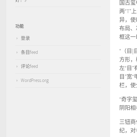
国古玺
两“T
异，使
功能
布局、
框这一
登录
“（目
条目feed
方形，
评论feed
左“目
目”宽
WordPress.org
栏，使
“奇字
阴阳相
三钮商
纪，对