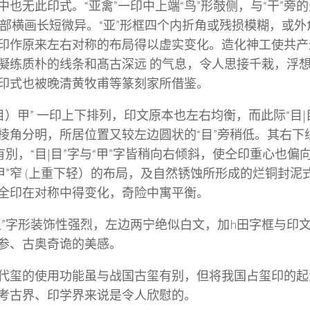
中也无此印式。“亚禽”一印中上端“鸟”形攲侧，与“干”旁
”上部横画长短微异。“亚”形框四个内折角或残损模糊，或
印作原来左右对称的布局得以虚实变化。造化神工使共产
凝练质朴的线条和髙古深远 的气息，令人思接千栽，浮想
印式也被晚清黄牧甫等篆刻家所借鉴。
|目）甲” 一印上下排列，印文原本也左右均衡，而此际“目|目
棱角分明，所居位置又较左边圆状的“目”旁稍低。其右下
”有別，“目|目”字与“甲”字皆稍向右倾斜，使仝印重心也偏向
“甲”窄 (上重下轻）的布局，及自然锈蚀所形成的烂铜封
全印在对称中得变化，奇险中寓平衡。
玺”字形装饰性强烈，左边两宁绝似白文，加h田字框与印
参、古奥奇诡的美感。
代玺的使用功能虽与战国古玺有别，但将我国占玺印的起
考古界、印学界来说是令人欣慰的。