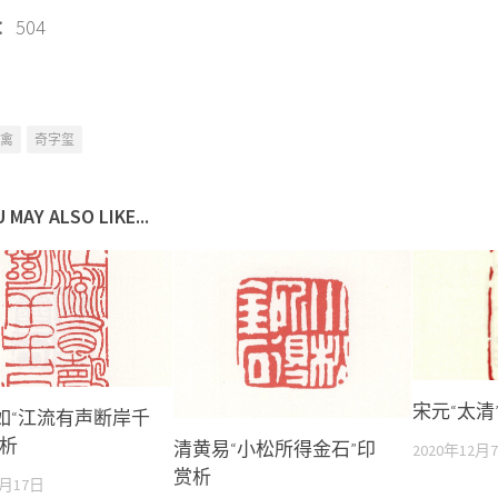
504
禽
奇字玺
 MAY ALSO LIKE...
宋元“太清
如“江流有声断岸千
赏析
清黄易“小松所得金石”印
2020年12月
赏析
2月17日