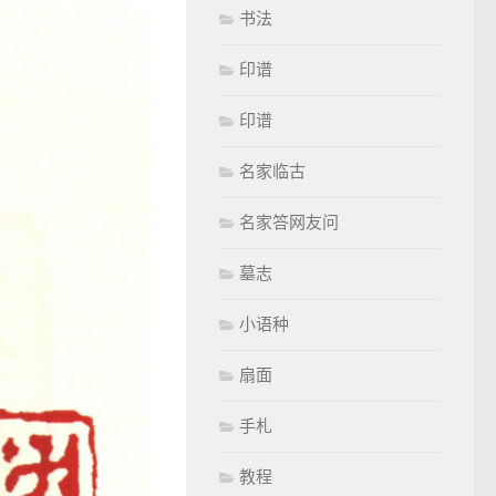
书法
印谱
印谱
名家临古
名家答网友问
墓志
小语种
扇面
手札
教程