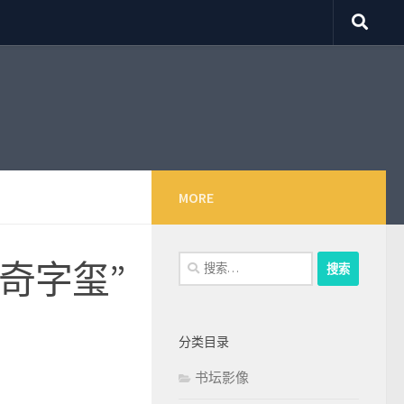
MORE
搜
“奇字玺”
索：
分类目录
书坛影像