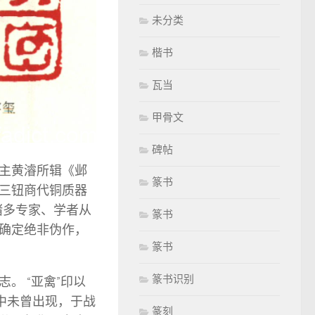
未分类
楷书
瓦当
甲骨文
碑帖
斋主黄濬所辑《邺
篆书
这三钮商代铜质器
诸多专家、学者从
篆书
确定绝非伪作，
篆书
篆书识别
。 “亚禽”印以
中未曾出现，于战
篆刻