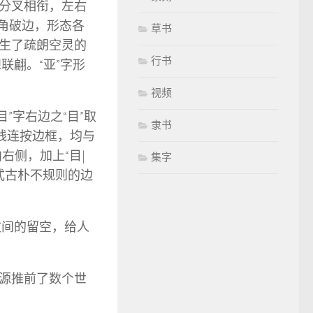
的分叉相衔，左右
外角破边，形态各
草书
生了疏朗空灵的
行书
联翩。“亚”字形
视频
”字右边之“目”取
隶书
线连按边框，均与
右侧，加上“目|
集字
泥式古朴不规则的边
文间的留空，给人
源推前了数个世