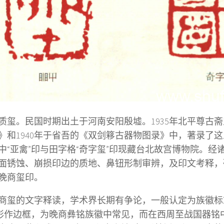
质玺。民国时期出土于河南安阳殷墟。1935年北平尊古
》和1940年于省吾的《双剑簃古器物图录》中，著录了
中“亚禽”印与田字格“奇字玺”印现藏台北故宫博物院。经
面锈蚀、崩损印边的质地、鼻钮形制审辨，及印文考释，
晚商玺印。
商玺的文字释读，学术界长期有争论，一般认定为族徽标志
字形作边框，为晚商彝铭族徽中常见，而在西周至战国器铭