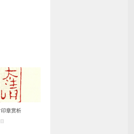
”印章赏析
7日