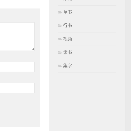
草书
行书
视频
隶书
集字