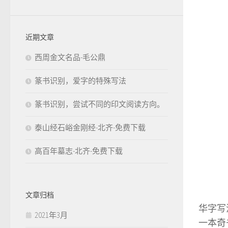
近期文章
西周金文名品-毛公鼎
篆书识别，爱字的特殊写法
篆书识别，尝试不同的印文阅读方向。
泰山经石峪金刚经-北齐-免费下载
高百年墓志-北齐-免费下载
文章归档
华字写
2021年3月
一本奇