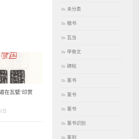
未分类
楷书
瓦当
甲骨文
碑帖
篆书
道在瓦甓”印赏
篆书
篆书
21日
篆书识别
篆刻