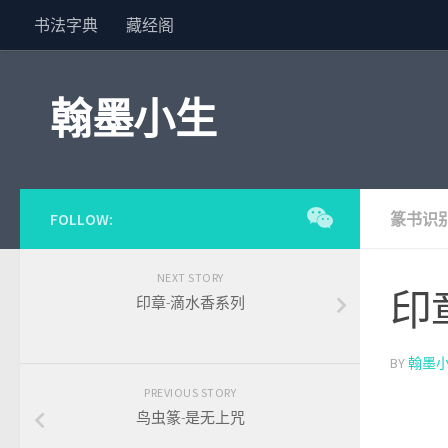
书法字典
藏经阁
Skip to content
翰墨小生
FOLLOW:
篆书识
NEXT STORY
印
印章-滴水香系列
BY
翰墨
PREVIOUS STORY
鸟虫篆-是无上咒