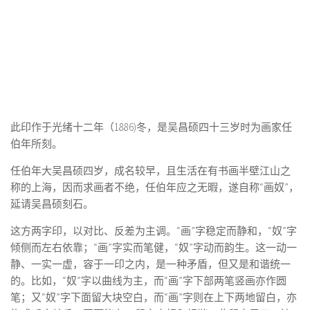
此印作于光绪十二年（1886)冬，是吴昌硕四十三岁时为画家任
伯年所刻。
任伯年大吴昌硕四岁，成名较早，且生活在有书画半壁江山之
称的上海，因而求画者不绝，任伯年应之无暇，遂自称“画奴”，
延请吴昌硕刻石。
这方两字印，以对比、反差为主调。“画”字稳定而静和，“奴”字
倾侧而左右依靠；“画”字实而笔健，“奴”字动而韵生。这一动一
静、一实一虚，容于一印之内，是一种矛盾，但又是和谐统一
的。比如，“奴”字以曲线为主，而“画”字下部两笔竖画亦作圆
笔；又“奴”字下面留大块空白，而“画”字则在上下两地留白，亦