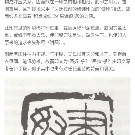
构成呼应关系，因而能在一印之内相和相谐。此印之用刀，披
削兼用，且巧妙地采用了吴氏独创的修饰印面的“做印”技法，故
而线条充满着“积点成线”的“屋漏痕”般的力感。
此印常见的印刷稿打印过重，或因原稿印泥过湿，或因钤盖太
重，或纸下垫物太软，使印稿刀味尽失，缺乏生气，也使印人
原来的追求丧失殆尽（附图）。
刻两字印往往力不逮、气不厚，吴氏以其天分和才艺，刻得解
衣盘礴、笔沉势雄，故而印文为“画奴”乎？ “画帅”乎？由印文深
考缶庐手段，似乎其中也寓有对任氏画艺的赞美和褒奖。