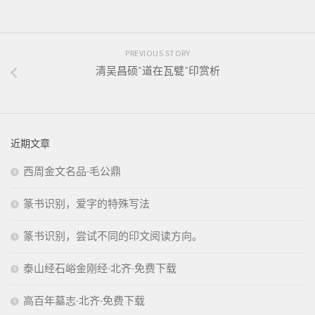
PREVIOUS STORY
清吴昌硕“道在瓦甓”印赏析
近期文章
西周金文名品-毛公鼎
篆书识别，爱字的特殊写法
篆书识别，尝试不同的印文阅读方向。
泰山经石峪金刚经-北齐-免费下载
高百年墓志-北齐-免费下载