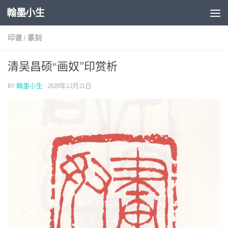
翰墨小生
Skip to content
印谱
/
篆刻
清吴昌硕“画奴”印赏析
BY
翰墨小生
·
2020年12月21日