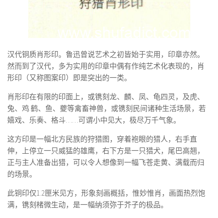
汉代铜质肖形印。鲁迅曾说艺术之初皆始于实用，印章亦然。
然而到了汉代，多为实用的印章中偶有作纯艺术化表现的，肖
形印（又称图案印）即是突出的一类。
肖形印在有限的印面上，或镌刻龙、麟、凤、龟四灵，及虎、
兔、鸡.鹤、鱼、夔等禽畜神兽，或镌刻民间诸种生活场景，若
嬉戏、乐奏、格斗……可谓小中见大，极尽万千气象。
这方印是一幅北方民族的狩猎图，穿着袍眼的猎人，右手直
伸，上停立一只威猛的雄鹰，右下方是一只猎犬，尾巴高翘，
正与主人准备出猎，可以令人想像到一幅飞苍走黄、满载而归
的场景。
此铜印仅1.2匣米见方，形象刻画概括，惟妙惟肖，画面热烈饱
满，镌刻楮微生动，是一幅纳须弥于芥子的极品。