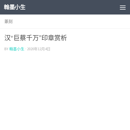
翰墨小生
Skip to content
篆刻
汉“巨蔡千万”印章赏析
BY
翰墨小生
·
2020年12月4日