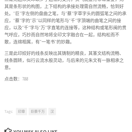
其是条形状的构图，上下结构的承接处理需自然流畅，恰到好
处。“巨”字左侧的盘曲之笔，与“蔡”字草字头的圆弧笔之间的承
应，“蔡”字的“示”以同样的笔形与“千”字頂端的曲笔之间的接
应，以及“千”字与“万”字直笔的连接等，这种结构或笔形闽的贯
气呼应，巧抄而自然地将全印文字融合在一起，结构松而不
散，连绵相属，有“一笔书”的妙趣。
三是此印姣好的线条反映出其铸制的精良，其篆文结构流畅、
线条圆转，似行云流水般灵动，与后来的元朱文有一脉相承之
意。
点击数：788
Tags:
印章
巨蔡千万
汉
YOU MAY ALSO LIKE...