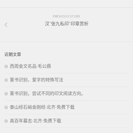
PREVIOUS STORY
汉“张九私印”印章赏析
近期文章
西周金文名品-毛公鼎
篆书识别，爱字的特殊写法
篆书识别，尝试不同的印文阅读方向。
泰山经石峪金刚经-北齐-免费下载
高百年墓志-北齐-免费下载