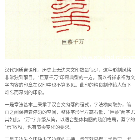
汉代铜质吉语印。历史上无边朱文印数量很少，这种形制风格
非常独到醒目，“巨蔡千万”印是典型的一方。而以祈祥求福为文
字内容的印章在汉印中也不算多见。此印的精良制作给人留下
难忘而深刻的印象。
一是章法基本上秉承了汉白文匀落的程式，字法横向取势，笔
画之间保持着停匀的空间，整体字形呈左高右低，“巨蔡”两字尤
其如此。“万”字弃繁从简，以适合整体构图的疏朗格局，蔡字的
“示”收窄，也有节奏变化的要求。
二是无边朱文印缺少了边框的支持，贯气就显得非常重要，尤