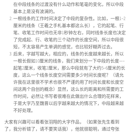
在中段线条的过渡没有什么动作和笔毫的变化，所以中段
基本上是没有波澜的。
一根线条的工作时间决定了中段的复杂性。比如，一根1–2
厘米的线条（王羲之手札基本都这么长），它的起笔、行
笔、收笔工作时间也无非1秒钟左右，同时线条长度也决定
了完成起、行、收笔的三个动作的长度空间，所以中段很
短，不太容易产生单调的感觉，也比较好糊弄过去。
后来，字越写越大，相应的，线条的长度越来越长，所以
一根长假如10厘米的线条，我们来划分一下中段的长度—–
起笔2厘米，收笔2厘米，那么中段就有了大约5–6厘米的长
度，这么一个线条长度空间需要多少时间长度呢？（请允
许我在这里很不学术也很不严谨的用了时间长度和长度空
间这两个自创的概念）显然，这么长的距离和所需要的工
作时间，必然让书写者很难在此做出什么合理的花样来，
于是大字乃至魏晋以后字越来越大的情况下，中段越来越
不好处理。
大家有兴趣可以看看张羽翔的大字作品，（如果张先生看到
了，我分析错了，请不要笑话我），他就很聪明，通过夸张