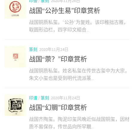
印谱
/
篆刻
2020年11月26日
战国“公孙生易”印章赏析
战国铜质私玺。“公孙”为复姓。该印稚拙古雅，
取圆形边栏，四字印文組合...
篆刻
2020年11月24日
战国“萗？”印章赏析
战国铜质私玺。姓名私玺在传世古玺中为大宗，
朱文小玺也是受到明代流派篆...
印谱
/
篆刻
2020年11月24日
战国“幻賙”印章赏析
战国齐陶玺。陶泥印玺风晚近似战国铜玺，因材
质不易保存，传世品向所罕覯...