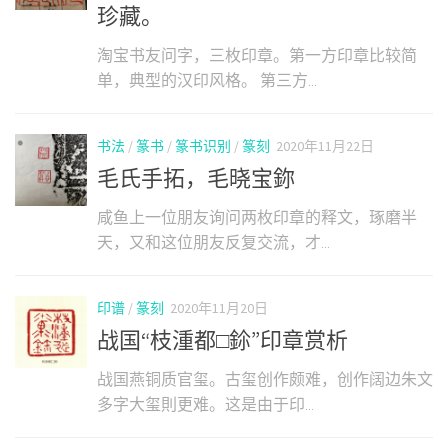
珍藏。
淘宝书友问字，三枚印章。第一方印章比较简
单，典型的汉印风格。 第三方...
书法
/
篆书
/
篆书识别
/
篆刻
2020年11月22日
毛氏手拓，毛晓宝鉨
咸鱼上一位朋友询问两枚印章的释文，琢磨半
天，又和这位朋友反复交流，才...
印谱
/
篆刻
2020年11月20日
战国“枝湩都□鉩”印章赏析
战国燕铜质官玺。古玺创作颇难，创作阔边朱文
多字大玺則更难。这是由于印...