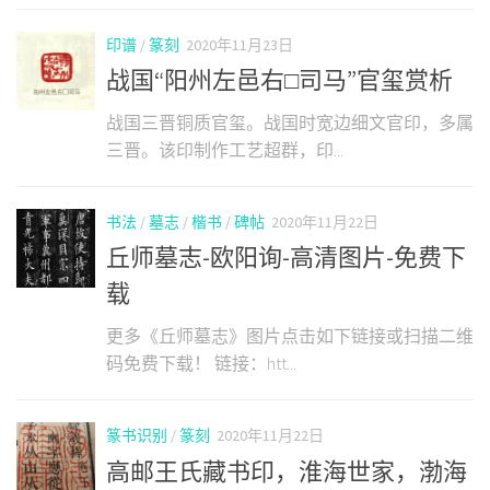
印谱
/
篆刻
2020年11月23日
战国“阳州左邑右□司马”官玺赏析
战国三晋铜质官玺。战国时宽边细文官印，多属
三晋。该印制作工艺超群，印...
书法
/
墓志
/
楷书
/
碑帖
2020年11月22日
丘师墓志-欧阳询-高清图片-免费下
载
更多《丘师墓志》图片点击如下链接或扫描二维
码免费下载！ 链接：htt...
篆书识别
/
篆刻
2020年11月22日
高邮王氏藏书印，淮海世家，渤海