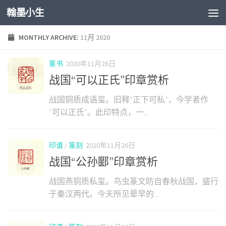
翰墨小生
Skip to content
MONTHLY ARCHIVE:
11月 2020
篆书
2020年11月26日
战国“可以正氏”印章赏析
战国铜质成语玺。旧释“正下可私”，今学者作
“可以正氏”。此印特点，一...
印谱
/
篆刻
2020年11月26日
战国“公孙郾”印章赏析
战国燕铜质私玺。鸟虫篆文昉自春秋战国，盛行
于秦汉两代。今天所见晕早的...