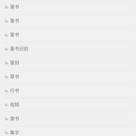
篆书
篆书
篆书
篆书识别
篆刻
草书
行书
视频
隶书
集字