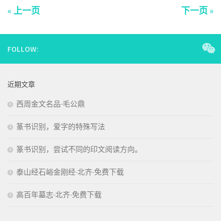
« 上一页
下一页 »
FOLLOW:
近期文章
西周金文名品-毛公鼎
篆书识别，爱字的特殊写法
篆书识别，尝试不同的印文阅读方向。
泰山经石峪金刚经-北齐-免费下载
高百年墓志-北齐-免费下载