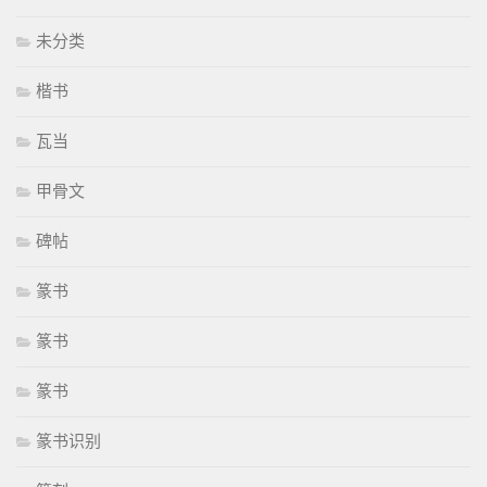
未分类
楷书
瓦当
甲骨文
碑帖
篆书
篆书
篆书
篆书识别