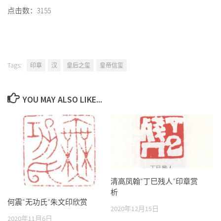
点击数：3155
Tags:
印章
汉
皇后之玺
皇帝信玺
YOU MAY ALSO LIKE...
清高凤翰“丁巳残人”印章赏
析
何震“无功氏”朱文印欣赏
2020年12月15日
2020年11月6日