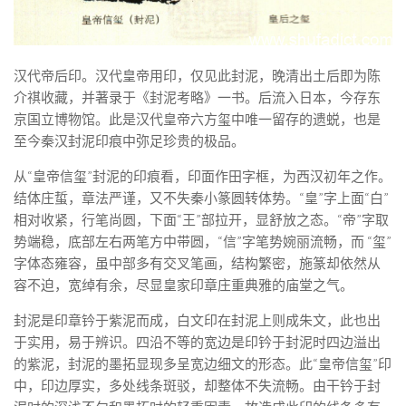
汉代帝后印。汉代皇帝用印，仅见此封泥，晚清出土后即为陈
介祺收藏，并著录于《封泥考略》一书。后流入日本，今存东
京国立博物馆。此是汉代皇帝六方玺中唯一留存的遗蜕，也是
至今秦汉封泥印痕中弥足珍贵的极品。
从“皇帝信玺”封泥的印痕看，印面作田字框，为西汉初年之作。
结体庄蜇，章法严谨，又不失秦小篆圆转体势。“皇”字上面“白”
相对收紧，行笔尚圆，下面“王”部拉开，显舒放之态。“帝”字取
势端稳，底部左右两笔方中带圆，“信”字笔势婉丽流畅，而 “玺”
字体态雍容，虽中部多有交叉笔画，结构繁密，施篆却依然从
容不迫，宽绰有余，尽显皇家印章庄重典雅的庙堂之气。
封泥是印章钤于紫泥而成，白文印在封泥上则成朱文，此也出
于实用，易于辨识。四沿不等的宽边是印钤于封泥时四边溢出
的紫泥，封泥的墨拓显现多呈宽边细文的形态。此“皇帝信玺”印
中，印边厚实，多处线条斑驳，却整体不失流畅。由干钤于封