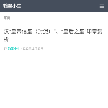
翰墨小生
Skip to content
篆刻
汉“皇帝信玺（封泥）”、“皇后之玺”印章赏
析
BY
翰墨小生
·
2020年11月27日