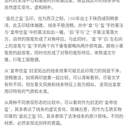
泥时的深浅不匀和墨拓时的轻重因素，故造成此印的线条多有
自然虚实变化，虚和純朴。
“皇后之玺”玉印，当为西汉之制，1968年出土于陕西咸阳韩家
湾，此玉印结体端雅， 线条平稳流畅，共中“皇”与“玺”字的篆法
与“皇帝信玺”中的篆法如出一辙。“后”字与“之” 字篆法落落大
方，自然的简笔形成了对角呼应。与此同时，“皇”字“白”左右向
上的竖笔与“玺”字的两个向下垂笔都略向两外侧弯曲，颇有小篆
笔势的起收笔，同时也形成了对等的笔形呼应，体势温文尔
雅，行笔工丽稳健。
从“皇帝信玺”封泥拓出的线条效果可窥见此印用刀的挺拔干净，
流畅雅洁，如将两印放置一起比较，可以清晰看到，尽管文字
有所不同，但在篆文风格和线条特征上极为相似， 呈现出皇家
用印特有的气质和水准。
从两种不同表现形态的比较中，可以看到作为封泥的“皇帝信
玺”，其多表达了线条的虚实变化、斑斓古意，而作为玉质实物
印章的“皇后之玺”印，其多表现了洁净线条的原汁原味。不同的
材质，必然呈现出別样的意蕴。