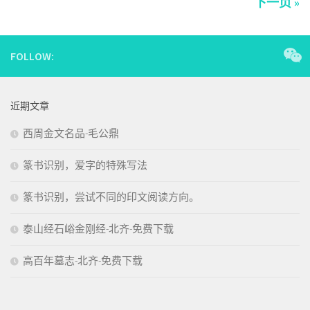
下一页 »
FOLLOW:
近期文章
西周金文名品-毛公鼎
篆书识别，爱字的特殊写法
篆书识别，尝试不同的印文阅读方向。
泰山经石峪金刚经-北齐-免费下载
高百年墓志-北齐-免费下载