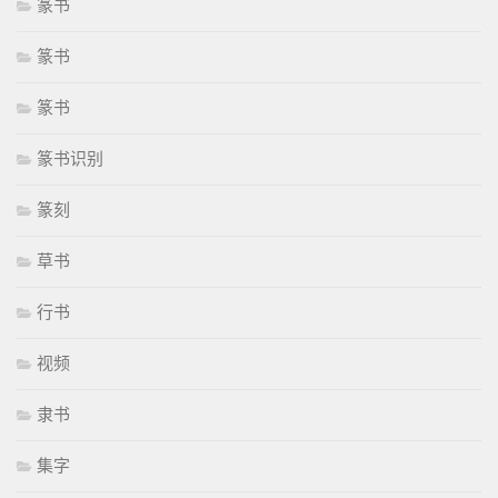
篆书
篆书
篆书
篆书识别
篆刻
草书
行书
视频
隶书
集字