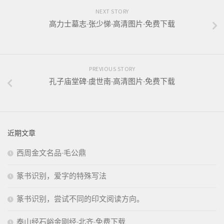
NEXT STORY
高力士墓志-张少悌-高清图片-免费下载
PREVIOUS STORY
孔子庙堂碑-虞世南-高清图片-免费下载
近期文章
西周金文名品-毛公鼎
篆书识别，爱字的特殊写法
篆书识别，尝试不同的印文阅读方向。
泰山经石峪金刚经-北齐-免费下载