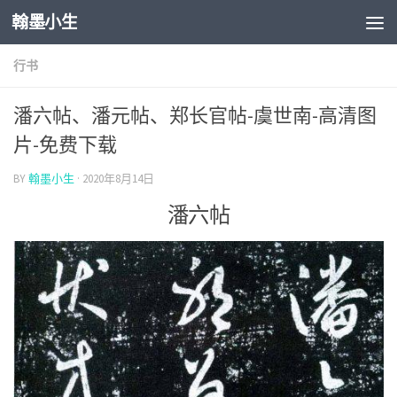
翰墨小生
Skip to content
行书
潘六帖、潘元帖、郑长官帖-虞世南-高清图
片-免费下载
BY
翰墨小生
·
2020年8月14日
潘六帖