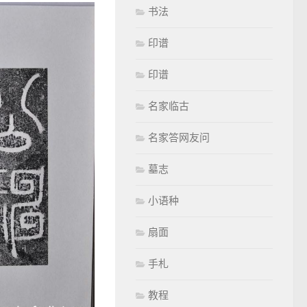
书法
印谱
印谱
名家临古
名家答网友问
墓志
小语种
扇面
手札
教程