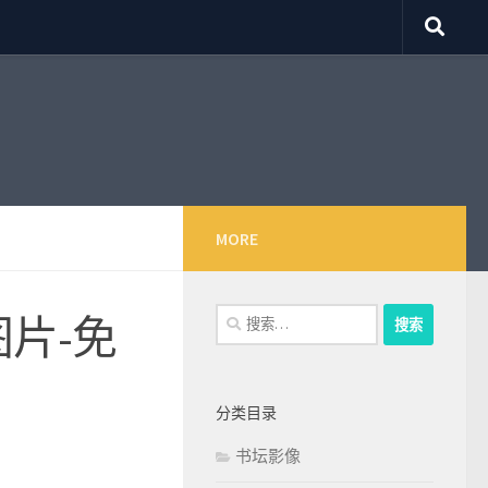
MORE
搜
片-免
索：
分类目录
书坛影像