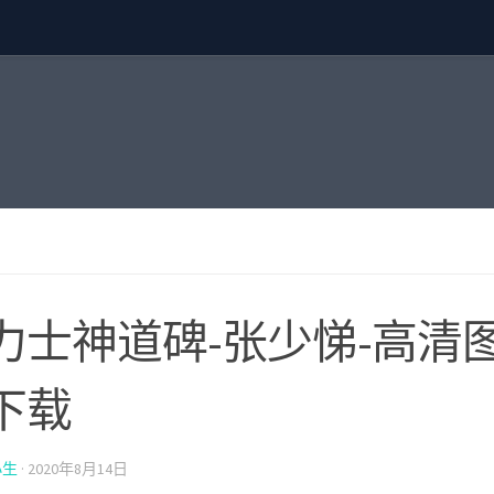
力士神道碑-张少悌-高清图
下载
小生
·
2020年8月14日