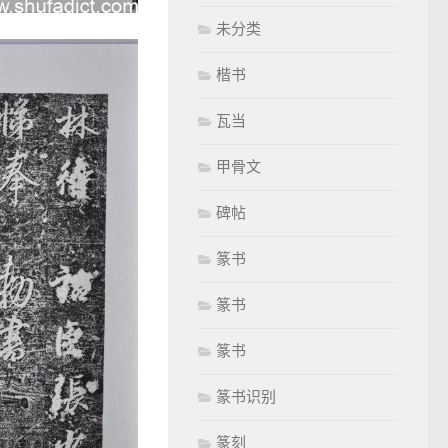
未分类
楷书
瓦当
甲骨文
碑帖
篆书
篆书
篆书
篆书识别
篆刻