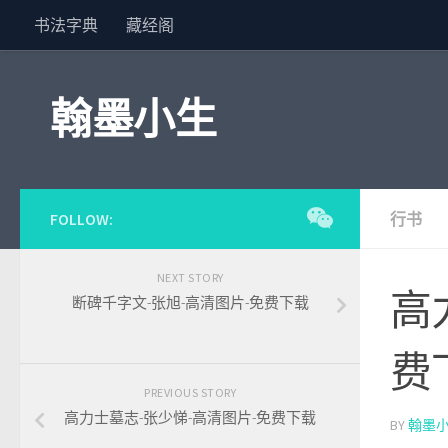
书法字典
藏经阁
Skip to content
翰墨小生
FOLLOW:
行书
NEXT STORY
高
断碑千字文-张旭-高清图片-免费下载
费
PREVIOUS STORY
高力士墓志-张少悌-高清图片-免费下载
BY
翰墨