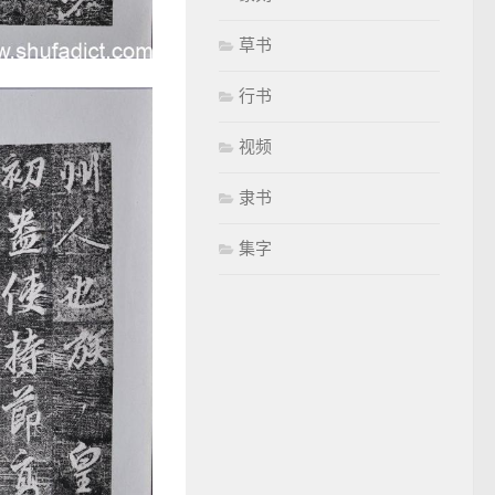
草书
行书
视频
隶书
集字