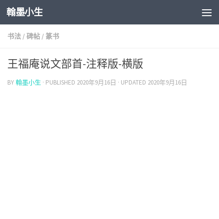
翰墨小生
Skip to content
书法
/
碑帖
/
篆书
王福庵说文部首-注释版-横版
BY
翰墨小生
· PUBLISHED
2020年9月16日
· UPDATED
2020年9月16日