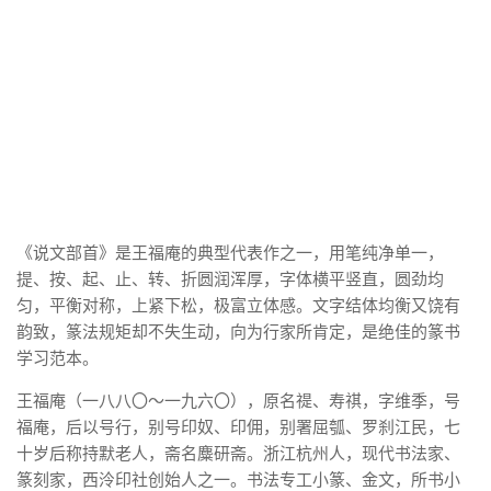
《说文部首》是王福庵的典型代表作之一，用笔纯净单一，
提、按、起、止、转、折圆润浑厚，字体横平竖直，圆劲均
匀，平衡对称，上紧下松，极富立体感。文字结体均衡又饶有
韵致，篆法规矩却不失生动，向为行家所肯定，是绝佳的篆书
学习范本。
王福庵（一八八〇～一九六〇），原名禔、寿祺，字维季，号
福庵，后以号行，别号印奴、印佣，别署屈瓠、罗刹江民，七
十岁后称持默老人，斋名麋研斋。浙江杭州人，现代书法家、
篆刻家，西泠印社创始人之一。书法专工小篆、金文，所书小