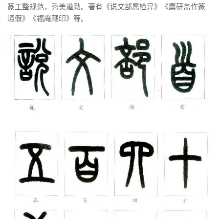
篆工整规范，秀美遒劲。著有《说文部属检异》《麋研斋作篆
通假》《福庵藏印》等。