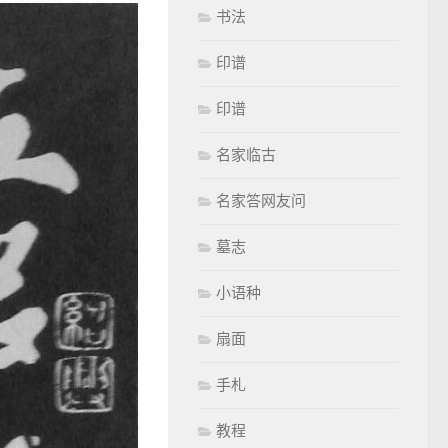
书法
印谱
印谱
名家临古
名家答网友问
墓志
小语种
扇面
手札
教程