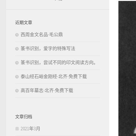
近期文章
西周金文名品-毛公鼎
篆书识别，爱字的特殊写法
篆书识别，尝试不同的印文阅读方向。
泰山经石峪金刚经-北齐-免费下载
高百年墓志-北齐-免费下载
文章归档
2021年3月