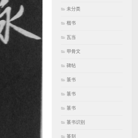
未分类
楷书
瓦当
甲骨文
碑帖
篆书
篆书
篆书
篆书识别
篆刻