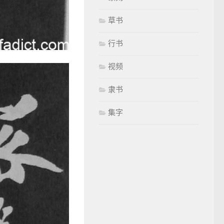
草书
行书
视频
隶书
集字