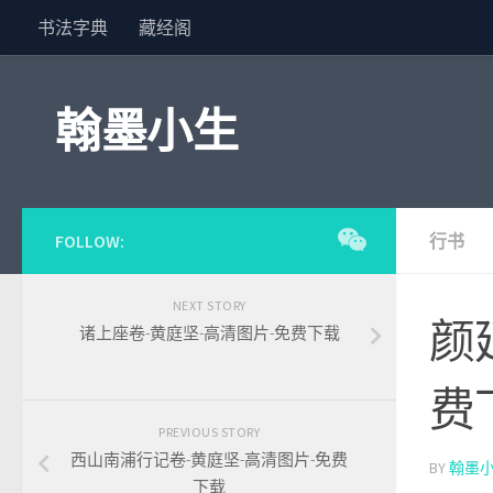
书法字典
藏经阁
Skip to content
翰墨小生
FOLLOW:
行书
NEXT STORY
颜
诸上座卷-黄庭坚-高清图片-免费下载
费
PREVIOUS STORY
西山南浦行记卷-黄庭坚-高清图片-免费
BY
翰墨
下载