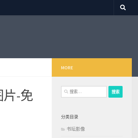
MORE
搜
片-免
索：
分类目录
书坛影像