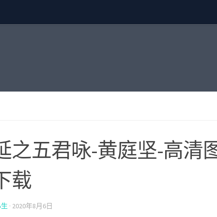
延之五君咏-黄庭坚-高清图
下载
小生
·
2020年8月6日