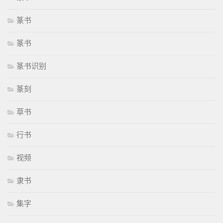
篆书
篆书
篆书识别
篆刻
草书
行书
视频
隶书
集字