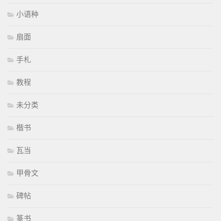
小语种
扇面
手札
教程
未分类
楷书
瓦当
甲骨文
碑帖
篆书