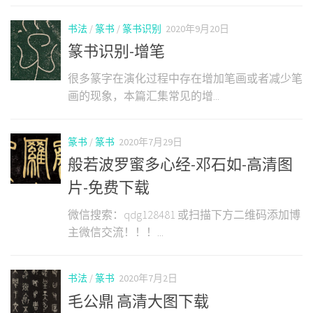
书法
/
篆书
/
篆书识别
2020年9月20日
篆书识别-增笔
很多篆字在演化过程中存在增加笔画或者减少笔
画的现象，本篇汇集常见的增...
篆书
/
篆书
2020年7月29日
般若波罗蜜多心经-邓石如-高清图
片-免费下载
微信搜索：qdg128481 或扫描下方二维码添加博
主微信交流！！！...
书法
/
篆书
2020年7月2日
毛公鼎 高清大图下载