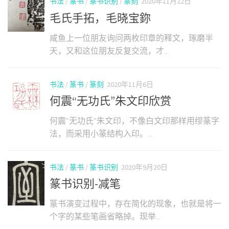
书法
/
篆书
/
篆书识别
/
篆刻
2020年11月22日
毛氏手拓，毛晓宝鉨
咸鱼上一位朋友询问两枚印章的释文，琢磨半
天，又和这位朋友反复交流，才...
书法
/
篆书
/
篆刻
2020年11月6日
何震“无功氏”朱文印欣赏
何震“无功氏”朱文印，不像白文印那样用缪篆字
法，而采用小篆结构入印。...
书法
/
篆书
/
篆书识别
2020年9月20日
篆书识别-减笔
篆书演变过程中，存在简化的现象，也就是将一
个字的某些笔画省略掉。现举...