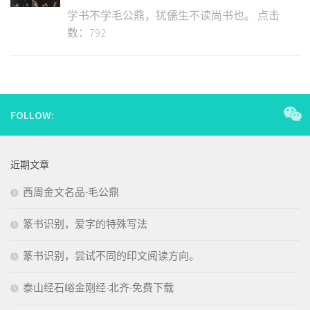
学书不学毛公鼎，犹儒生不读尚书也。 点击
数：792
FOLLOW:
近期文章
西周金文名品-毛公鼎
篆书识别，爱字的特殊写法
篆书识别，尝试不同的印文阅读方向。
泰山经石峪金刚经-北齐-免费下载