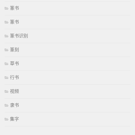
篆书
篆书
篆书识别
篆刻
草书
行书
视频
隶书
集字