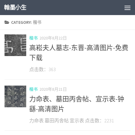
翰墨小生
Skip to content
CATEGORY:
楷书
楷书
2020年8月22日
高崧夫人墓志-东晋-高清图片-免费
下载
点击数：363
楷书
2020年8月21日
力命表、墓田丙舎帖、宣示表-钟
繇-高清图片
力命表 墓田丙舎帖 宣示表 点击数：2231