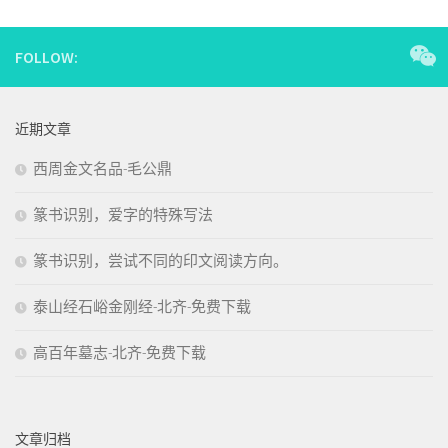
FOLLOW:
近期文章
西周金文名品-毛公鼎
篆书识别，爱字的特殊写法
篆书识别，尝试不同的印文阅读方向。
泰山经石峪金刚经-北齐-免费下载
高百年墓志-北齐-免费下载
文章归档