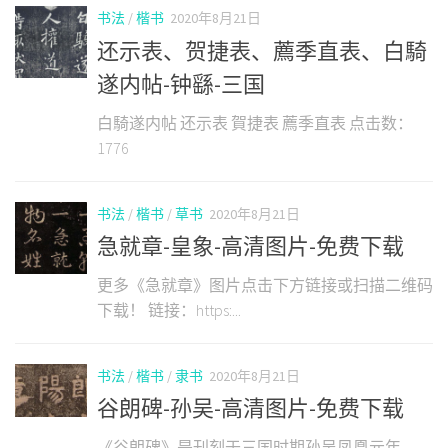
书法
/
楷书
2020年8月21日
还示表、贺捷表、薦季直表、白騎
遂内帖-钟繇-三国
白騎遂内帖 还示表 賀捷表 薦季直表 点击数：
1776
书法
/
楷书
/
草书
2020年8月21日
急就章-皇象-高清图片-免费下载
更多《急就章》图片点击下方链接或扫描二维码
下载！ 链接：https:...
书法
/
楷书
/
隶书
2020年8月21日
谷朗碑-孙吴-高清图片-免费下载
《谷朗碑》是刊刻于三国时期孙吴凤凰元年