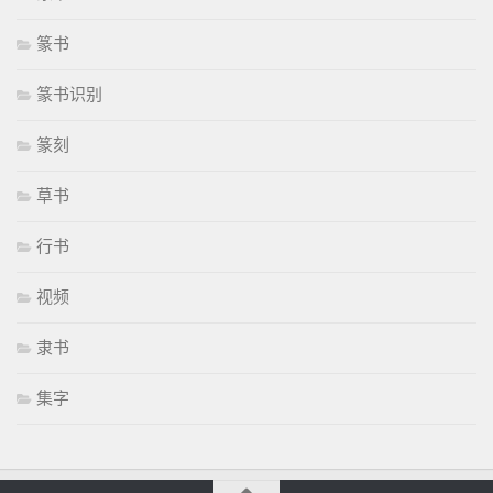
篆书
篆书识别
篆刻
草书
行书
视频
隶书
集字