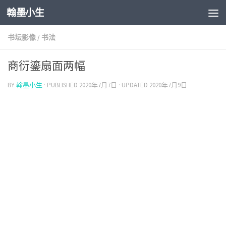
翰墨小生
Skip to content
书坛影像
/
书法
商衍鎏扇面两幅
BY
翰墨小生
· PUBLISHED
2020年7月7日
· UPDATED
2020年7月9日