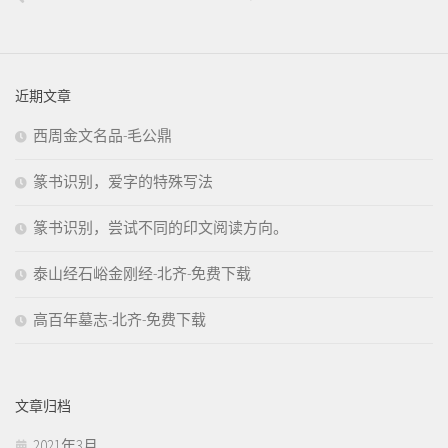
近期文章
西周金文名品-毛公鼎
篆书识别，爱字的特殊写法
篆书识别，尝试不同的印文阅读方向。
泰山经石峪金刚经-北齐-免费下载
高百年墓志-北齐-免费下载
文章归档
2021年3月