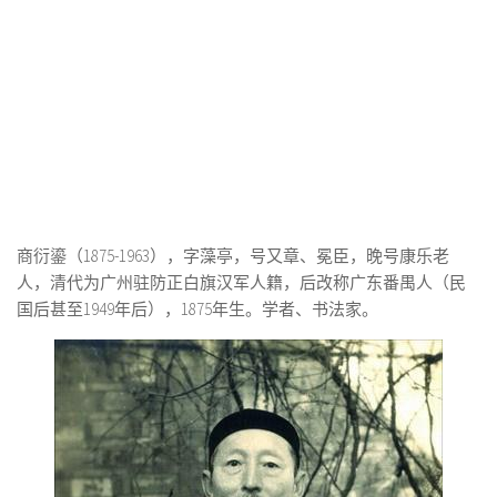
商衍鎏（1875-1963），字藻亭，号又章、冕臣，晚号康乐老
人，清代为广州驻防正白旗汉军人籍，后改称广东番禺人（民
国后甚至1949年后），1875年生。学者、书法家。