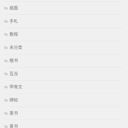
扇面
手札
教程
未分类
楷书
瓦当
甲骨文
碑帖
篆书
篆书