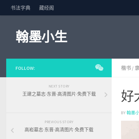
书法字典
藏经阁
Skip to content
翰墨小生
FOLLOW:
楷书
/
NEXT STORY
好
王建之墓志-东晋-高清图片-免费下载
BY
翰墨
PREVIOUS STORY
高崧墓志-东晋-高清图片-免费下载