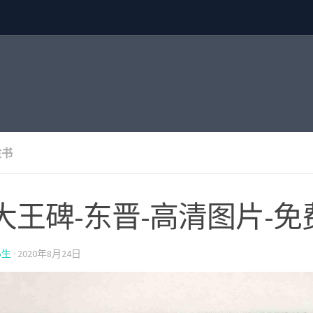
隶书
大王碑-东晋-高清图片-免
小生
·
2020年8月24日