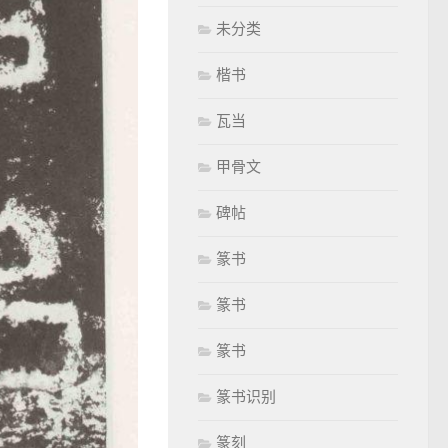
未分类
楷书
瓦当
甲骨文
碑帖
篆书
篆书
篆书
篆书识别
篆刻