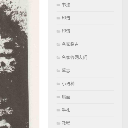
书法
印谱
印谱
名家临古
名家答网友问
墓志
小语种
扇面
手札
教程