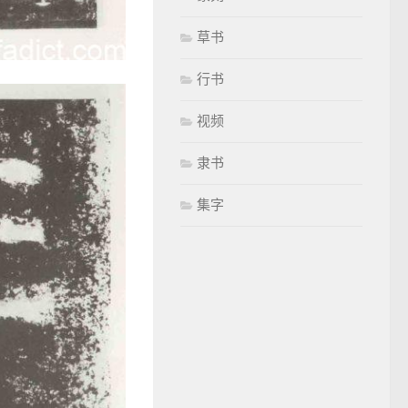
草书
行书
视频
隶书
集字