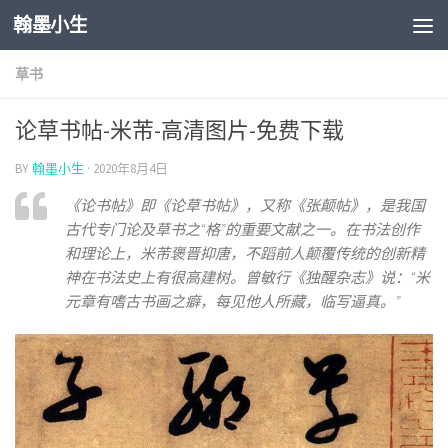
翰墨小生
Skip to content
草书
论草书帖-米芾-高清图片-免费下载
BY
翰墨小生
·
2020年8月4日
《论书帖》即《论草书帖》，又称《张颠帖》，是我国
古代专门论及草书之“格”的重要文献之一。在书法创作
和理论上，米芾褒晋抑唐，不蹈前人颠覆传统的创新精
神在书法史上有很高建树。曾敏行《独醒杂志》说：“米
元章有嗜古书画之癖，每见他人所藏，临写逼真。”