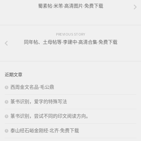
蜀素帖-米芾-高清图片-免费下载
PREVIOUS STORY
同年帖、土母帖等-李建中-高清合集-免费下载
近期文章
西周金文名品-毛公鼎
篆书识别，爱字的特殊写法
篆书识别，尝试不同的印文阅读方向。
泰山经石峪金刚经-北齐-免费下载