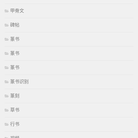
甲骨文
碑帖
篆书
篆书
篆书
篆书识别
篆刻
草书
行书