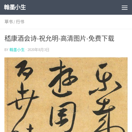
翰墨小生
Skip to content
草书
/
行书
嵇康酒会诗-祝允明-高清图片-免费下载
BY
翰墨小生
·
2020年8月3日