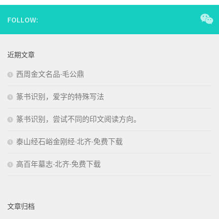
FOLLOW:
近期文章
西周金文名品-毛公鼎
篆书识别，爱字的特殊写法
篆书识别，尝试不同的印文阅读方向。
泰山经石峪金刚经-北齐-免费下载
高百年墓志-北齐-免费下载
文章归档