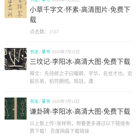
小草千字文-怀素-高清图片-免费下
载
点击数：1587
书法
/
篆书
2020年7月15日
三坟记-李阳冰-高清大图-免费下载
释文：先侍郎之子曰曜卿，字华，名世才也。宏
毅乐易，机符朗彻。既冠，遭...
书法
/
篆书
2020年7月14日
谦卦碑-李阳冰-高清大图-免费下载
以上暂上传5张样例，想要更多通过以下链接免
费下载！ 百度网盘下载链接...