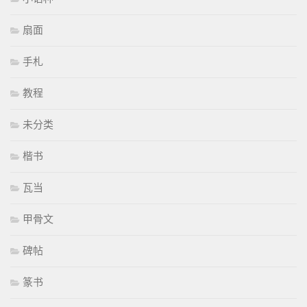
扇面
手札
教程
未分类
楷书
瓦当
甲骨文
碑帖
篆书