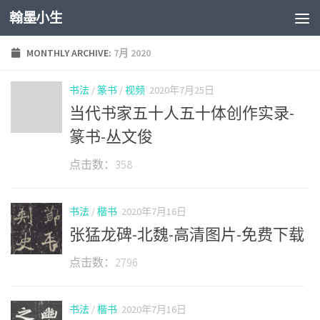
翰墨小生
Skip to content
MONTHLY ARCHIVE:
7月 2020
书法
/
篆书
/
视频
2020年7月25日
当代书家五十人五十体创作实录-
篆书-丛文俊
点击数：358
书法
/
楷书
2020年7月16日
张猛龙碑-北魏-高清图片-免费下载
点击数：2796
书法
/
楷书
2020年7月16日