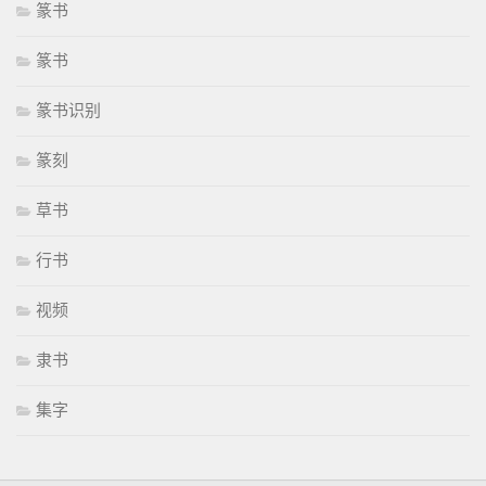
篆书
篆书
篆书识别
篆刻
草书
行书
视频
隶书
集字