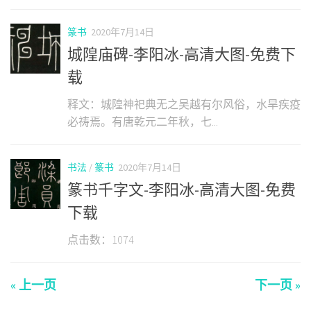
篆书
2020年7月14日
城隍庙碑-李阳冰-高清大图-免费下
载
释文：城隍神祀典无之吴越有尔风俗，水旱疾疫
必祷焉。有唐乾元二年秋，七...
书法
/
篆书
2020年7月14日
篆书千字文-李阳冰-高清大图-免费
下载
点击数：1074
« 上一页
下一页 »